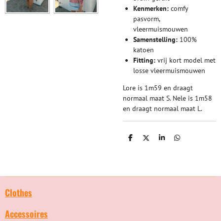
Kenmerken:
comfy
pasvorm,
vleermuismouwen
Samenstelling:
100%
katoen
Fitting:
vrij kort model met
losse vleermuismouwen
Lore is 1m59 en draagt
normaal maat S. Nele is 1m58
en draagt normaal maat L.
D
D
S
D
e
e
h
e
l
e
a
l
e
l
r
e
n
e
n
Clothes
Accessoires