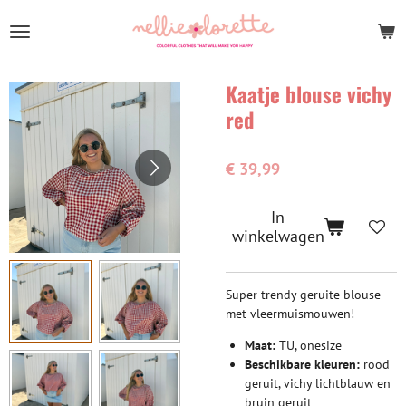
Ga
direct
naar
de
Kaatje blouse vichy
hoofdinhoud
red
€ 39,99
In
winkelwagen
Super trendy geruite blouse
met vleermuismouwen!
Maat:
TU, onesize
Beschikbare kleuren:
rood
geruit, vichy lichtblauw en
bruin geruit