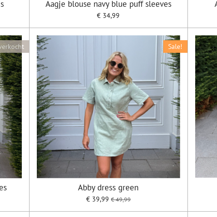
es
Aagje blouse navy blue puff sleeves
€ 34,99
verkocht
Sale!
es
Abby dress green
€ 39,99
€ 49,99