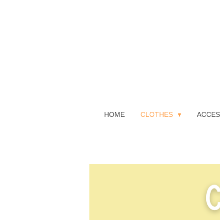
Ga
direct
naar
de
hoofdinhoud
HOME
CLOTHES
ACCES