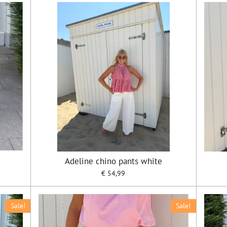
Adeline chino pants white
€ 54,99
Sale!
Sale!