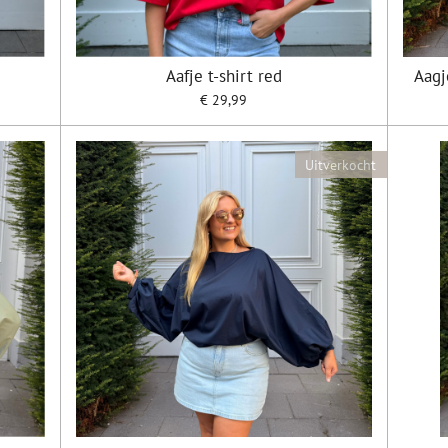
Aafje t-shirt red
Aagj
€ 29,99
Uitverkocht