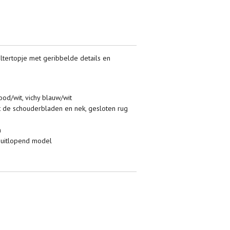
altertopje met geribbelde details en
ood/wit, vichy blauw/wit
t de schouderbladen en nek, gesloten rug
n
s uitlopend model