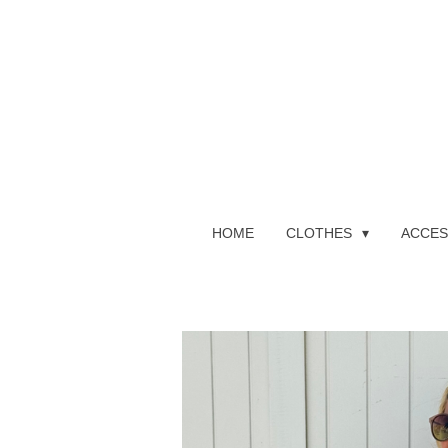
Ga
direct
naar
de
hoofdinhoud
HOME
CLOTHES
ACCES