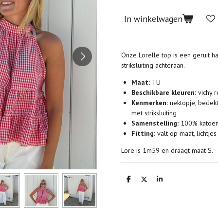
In winkelwagen
Onze Lorelle top is een geruit h
striksluiting achteraan.
Maat:
TU
Beschikbare kleuren:
vichy r
Kenmerken:
nektopje, bedek
met striksluiting
Samenstelling:
100% katoe
Fitting:
valt op maat, lichtje
Lore is 1m59 en draagt maat S.
D
D
S
e
e
h
l
e
a
e
l
r
n
e