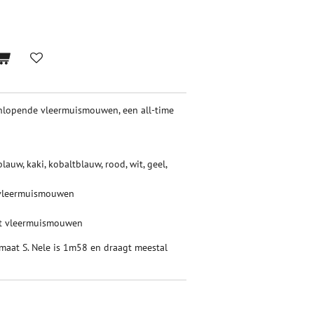
enlopende vleermuismouwen, een all-time
auw, kaki, kobaltblauw, rood, wit, geel,
vleermuismouwen
t vleermuismouwen
maat S. Nele is 1m58 en draagt meestal