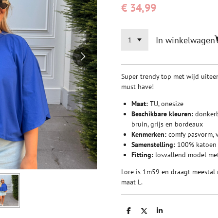
€ 34,99
In winkelwagen
Super trendy top met wijd uite
must have!
Maat:
TU, onesize
Beschikbare kleuren:
donkerbl
bruin, grijs en bordeaux
Kenmerken:
comfy pasvorm, 
Samenstelling:
100% katoen
Fitting:
losvallend model me
Lore is 1m59 en draagt meestal 
maat L.
D
D
S