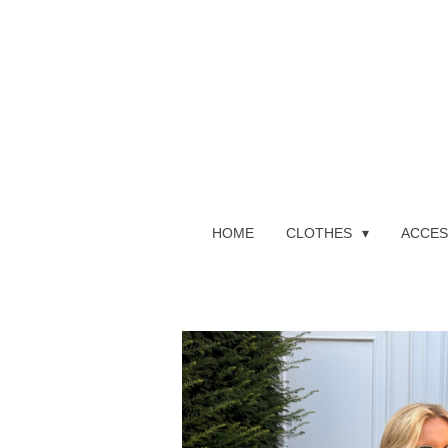
Ga
direct
naar
de
hoofdinhoud
HOME
CLOTHES
ACCES