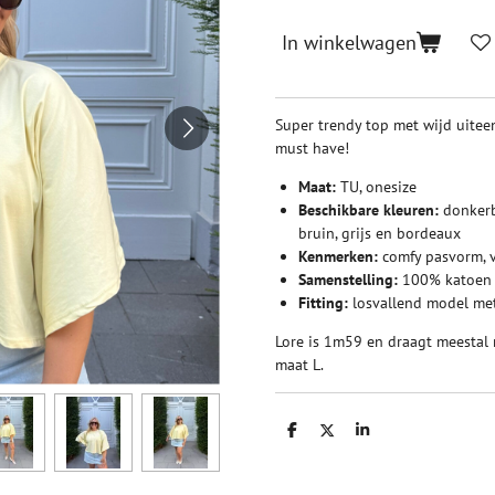
In winkelwagen
Super trendy top met wijd uite
must have!
Maat:
TU, onesize
Beschikbare kleuren:
donkerbl
bruin, grijs en bordeaux
Kenmerken:
comfy pasvorm, 
Samenstelling:
100% katoen
Fitting:
losvallend model me
Lore is 1m59 en draagt meestal 
maat L.
D
D
S
e
e
h
l
e
a
e
l
r