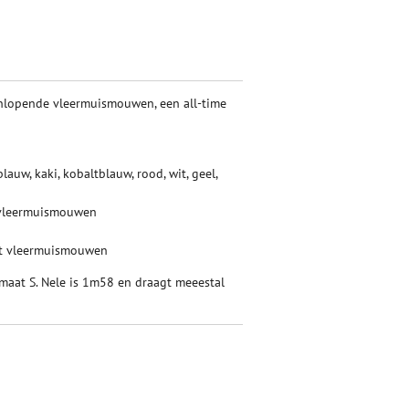
enlopende vleermuismouwen, een all-time
auw, kaki, kobaltblauw, rood, wit, geel,
vleermuismouwen
t vleermuismouwen
maat S. Nele is 1m58 en draagt meeestal