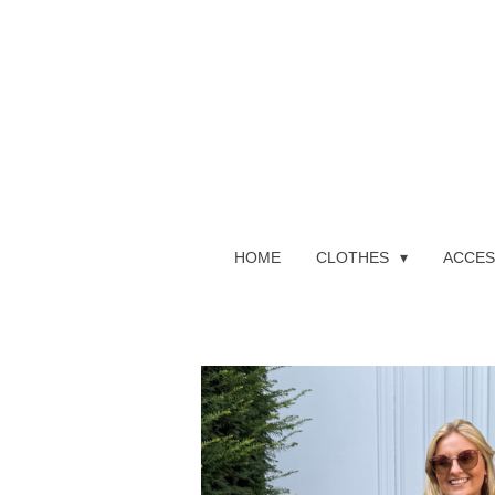
Ga
direct
naar
de
hoofdinhoud
HOME
CLOTHES
ACCES