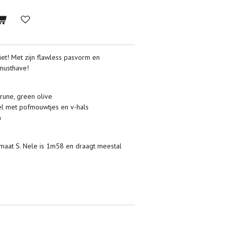
riet! Met zijn flawless pasvorm en
 musthave!
rune, green olive
l met pofmouwtjes en v-hals
n
maat S. Nele is 1m58 en draagt meestal