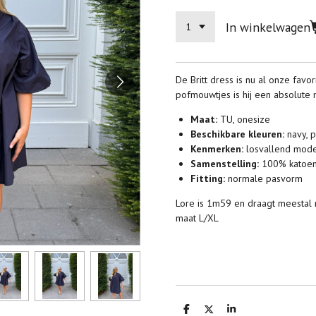
In winkelwagen
De Britt dress is nu al onze favo
pofmouwtjes is hij een absolute
Maat:
TU, onesize
Beschikbare kleuren:
navy, p
Kenmerken:
losvallend mode
Samenstelling:
100% katoe
Fitting:
normale pasvorm
Lore is 1m59 en draagt meestal 
maat L/XL
D
D
S