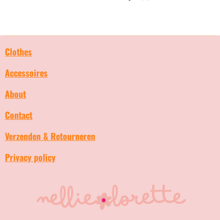
e
e
h
e
l
e
a
l
e
l
r
e
n
e
n
Clothes
Accessoires
About
Contact
Verzenden & Retourneren
Privacy policy