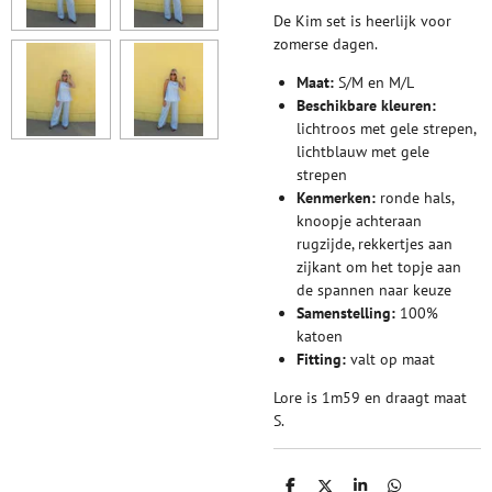
De Kim set is heerlijk voor
zomerse dagen.
Maat:
S/M en M/L
Beschikbare kleuren:
lichtroos met gele strepen,
lichtblauw met gele
strepen
Kenmerken:
ronde hals,
knoopje achteraan
rugzijde, rekkertjes aan
zijkant om het topje aan
de spannen naar keuze
Samenstelling:
100%
katoen
Fitting:
valt op maat
Lore is 1m59 en draagt maat
S.
D
D
S
D