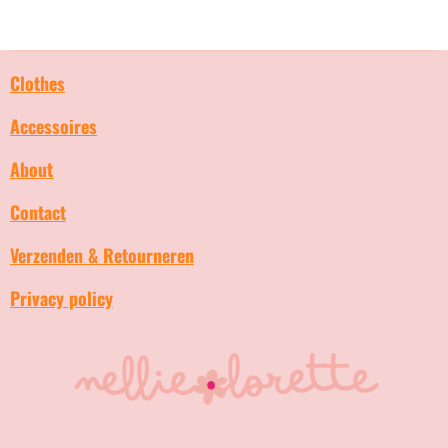
l
e
a
l
e
l
r
e
n
e
n
Clothes
Accessoires
About
Contact
Verzenden & Retourneren
Privacy policy