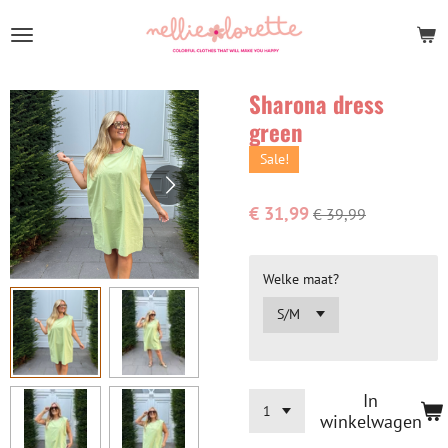
Ga
direct
naar
de
Sharona dress
hoofdinhoud
green
Sale!
€ 31,99
€ 39,99
Welke maat?
In
winkelwagen