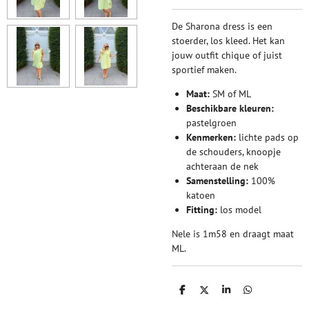
De Sharona dress is een
stoerder, los kleed. Het kan
jouw outfit chique of juist
sportief maken.
Maat:
SM of ML
Beschikbare kleuren:
pastelgroen
Kenmerken:
lichte pads op
de schouders, knoopje
achteraan de nek
Samenstelling:
100%
katoen
Fitting:
los model
Nele is 1m58 en draagt maat
ML.
D
D
S
D
e
e
h
e