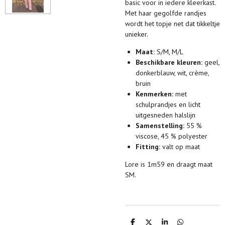
basic voor in iedere kleerkast.
Met haar gegolfde randjes
wordt het topje net dat tikkeltje
unieker.
Maat:
S/M, M/L
Beschikbare kleuren:
geel,
donkerblauw, wit, crème,
bruin
Kenmerken:
met
schulprandjes en licht
uitgesneden halslijn
Samenstelling:
55 %
viscose, 45 % polyester
Fitting:
valt op maat
Lore is 1m59 en draagt maat
SM.
D
D
S
D