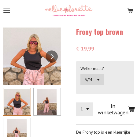
Ga
direct
naar
de
Frony top brown
hoofdinhoud
€ 19,99
Welke maat?
In
winkelwagen
De Frony top is een kleurrijke