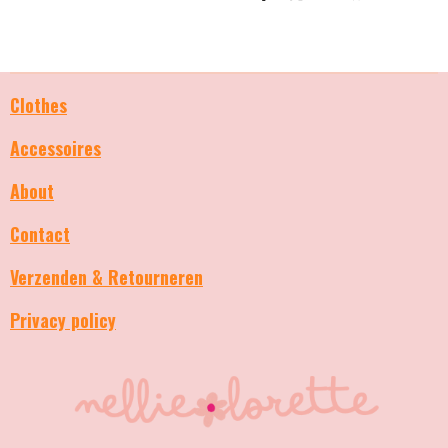
e
e
h
e
l
e
a
l
e
l
r
e
n
e
n
Clothes
Accessoires
About
Contact
Verzenden & Retourneren
Privacy policy