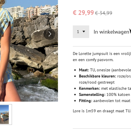
€ 29,99
€ 34,99
In winkelwagen
De Lorette jumpsuit is een vrol
en een comfy pasvorm.
Maat:
TU, onesize (aanbevole
Beschikbare kleuren:
roze/ora
roze/rood gestreept
Kenmerken:
met elastische ta
Samenstelling:
100% katoen
Fitting:
aanbevolen tot maat 
Lore is 1m59 en draagt maat TU.