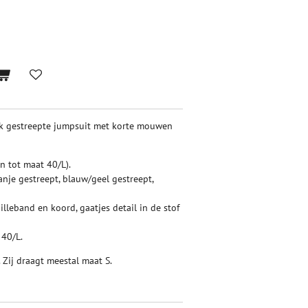
ijk gestreepte jumpsuit met korte mouwen
n tot maat 40/L).
nje gestreept, blauw/geel gestreept,
illeband en koord, gaatjes detail in de stof
40/L.
 Zij draagt meestal maat S.