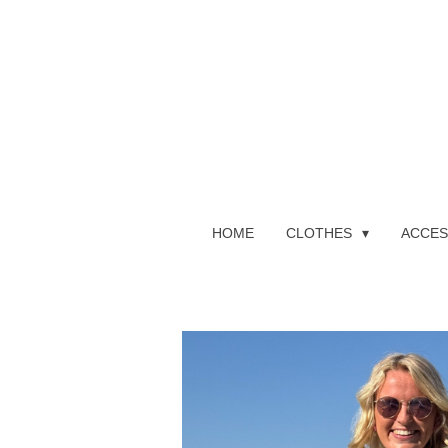
Ga
direct
naar
de
hoofdinhoud
HOME
CLOTHES
ACCES