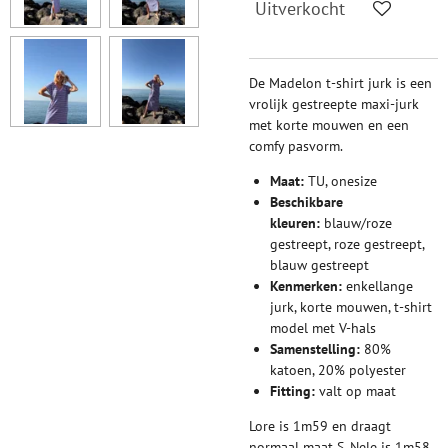
Uitverkocht
De Madelon t-shirt jurk is een
vrolijk gestreepte maxi-jurk
met korte mouwen en een
comfy pasvorm.
Maat:
TU, onesize
Beschikbare
kleuren:
blauw/roze
gestreept, roze gestreept,
blauw gestreept
Kenmerken:
enkellange
jurk, korte mouwen, t-shirt
model met V-hals
Samenstelling:
80%
katoen, 20% polyester
Fitting:
valt op maat
Lore is 1m59 en draagt
normaal maat S. Nele is 1m58