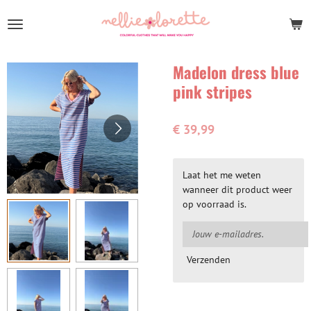
Ga
direct
naar
de
Madelon dress blue
hoofdinhoud
pink stripes
€ 39,99
Laat het me weten
wanneer dit product weer
op voorraad is.
Verzenden