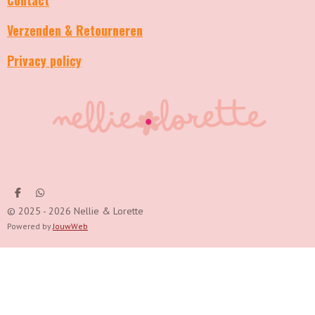
Verzenden & Retourneren
Privacy policy
D
D
e
e
© 2025 - 2026 Nellie & Lorette
l
l
e
e
Powered by
JouwWeb
n
n