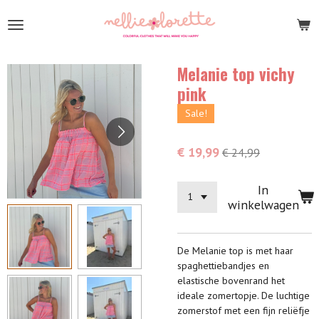
Ga
direct
naar
de
Melanie top vichy
hoofdinhoud
pink
Sale!
€ 19,99
€ 24,99
In
winkelwagen
De Melanie top is met haar
spaghettiebandjes en
elastische bovenrand het
ideale zomertopje. De luchtige
zomerstof met een fijn reliëfje