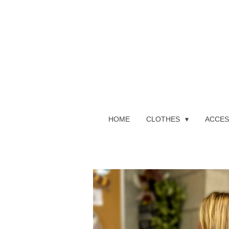
Ga
direct
naar
de
hoofdinhoud
HOME
CLOTHES
ACCES