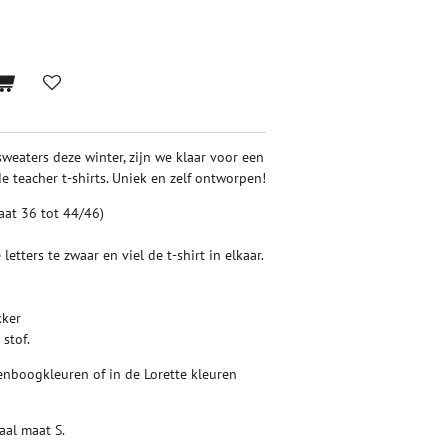
weaters deze winter, zijn we klaar voor een
e teacher t-shirts. Uniek en zelf ontworpen!
aat 36 tot 44/46)
letters te zwaar en viel de t-shirt in elkaar.
kker
 stof.
enboogkleuren of in de Lorette kleuren
aal maat S.