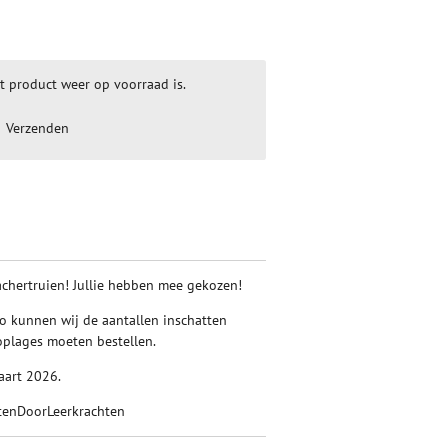
t product weer op voorraad is.
Verzenden
eachertruien! Jullie hebben mee gekozen!
 Zo kunnen wij de aantallen inschatten
oplages moeten bestellen.
aart 2026.
htenDoorLeerkrachten