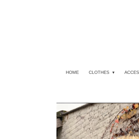
Ga
direct
naar
de
hoofdinhoud
HOME
CLOTHES
ACCES