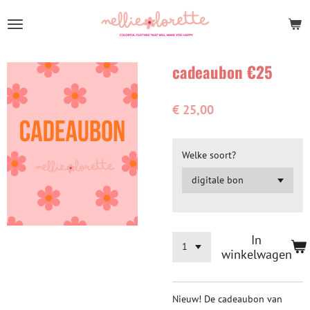
Ga
direct
naar
de
cadeaubon €25
hoofdinhoud
€ 25,00
Welke soort?
In
winkelwagen
Nieuw! De cadeaubon van