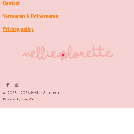
Contact
Verzenden & Retourneren
Privacy policy
D
D
e
e
© 2025 - 2026 Nellie & Lorette
l
l
e
e
Powered by
JouwWeb
n
n