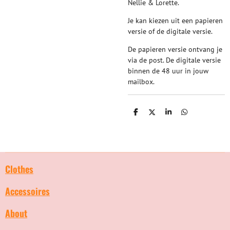
Nellie & Lorette.
Je kan kiezen uit een papieren
versie of de digitale versie.
De papieren versie ontvang je
via de post. De digitale versie
binnen de 48 uur in jouw
mailbox.
D
D
S
D
e
e
h
e
l
e
a
l
e
l
r
e
n
e
n
Clothes
Accessoires
About