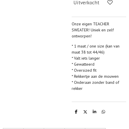
Uitverkocht
Onze eigen TEACHER
SWEATER! Uniek en zelf
ontworpen!
* 1 maat / one size (kan van
maat 38 tot 44/46)
* Valt iets langer
* Gewatteerd
* Oversized fit
* Rekkertje aan de mouwen
* Onderaan zonder band of
rekker
D
D
S
D
e
e
h
e
l
e
a
l
e
l
r
e