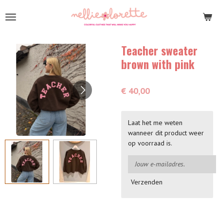
Ga
direct
naar
de
Teacher sweater
hoofdinhoud
brown with pink
€ 40,00
Laat het me weten
wanneer dit product weer
op voorraad is.
Verzenden